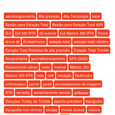
aerofotogrametria
Alta precisão
Alta Tecnologia
base
Bastão para Estação Total
Bastão para Estação Total AVR
DJI
Drone
DJI 350 RTK
dji matrice
DJI Matrice 350 RTK
estação total
drone dji
Ecobatímetro
estação total robótica
Estação Total Robótica de alta precisão
Estação Total Trimble
fotogrametria
georreferenciamento
GPS GNSS
Mapeamento aéreo
matic
matrice
Matrice 350
medição
Matrice 350 RTK
mds
mdt
Multirrotor
ortomosaico
parrot
pix4d
processamento de imagens
sensefly
RTK
sensoriamento remoto
software
topografia
Soluções Trolley da Trimble
spectra precision
topografia com drones
trimble
trimble access
volume