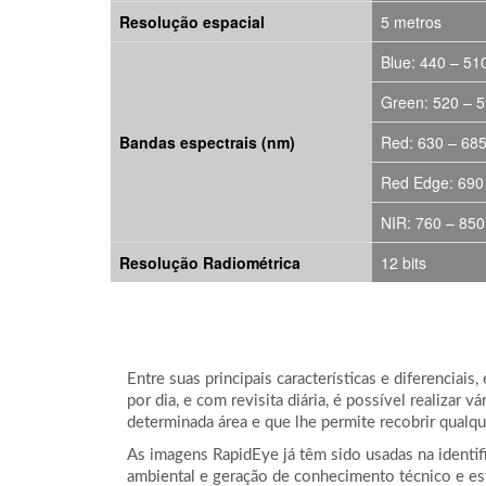
Resolução espacial
5 metros
Blue: 440 – 51
Green: 520 – 
Bandas espectrais (nm)
Red: 630 – 68
Red Edge: 690
NIR: 760 – 850
Resolução Radiométrica
12 bits
Entre suas principais características e diferencia
por dia, e com revisita diária, é possível realizar
determinada área e que lhe permite recobrir qualqu
As imagens RapidEye já têm sido usadas na identi
ambiental e geração de conhecimento técnico e est