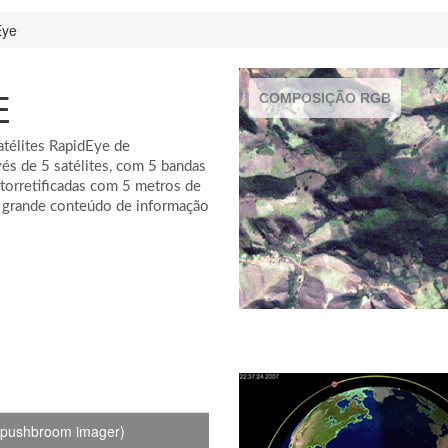
Eye
E
COMPOSIÇÃO RGB
atélites RapidEye de
vés de 5 satélites, com 5 bandas
rtorretificadas com 5 metros de
m grande conteúdo de informação
 (pushbroom imager)