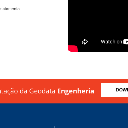
smatamento.
ntação da Geodata
Engenheria
DOW