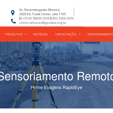
Av. Desembargador Moreira,
2020 Ed. Trade Center, sala 1105
+55 85 98830.2656
(85) 3264-2656
comercializacao@geodata.eng.br
PRODUTOS
NOTÍCIAS
CAPACITAÇÃO
SENSORIAMENT
Sensoriamento Remot
Home
Imagens RapidEye