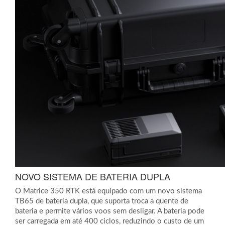
NOVO SISTEMA DE BATERIA DUPLA
O Matrice 350 RTK está equipado com um novo sistema
TB65 de bateria dupla, que suporta troca a quente de
bateria e permite vários voos sem desligar. A bateria pode
ser carregada em até 400 ciclos, reduzindo o custo de um