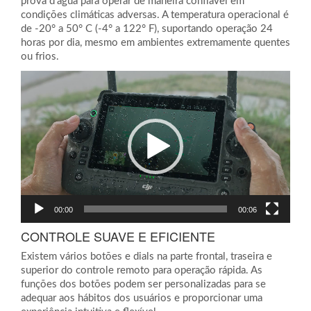
prova d’água para operar de maneira confiável em
condições climáticas adversas. A temperatura operacional é
de -20° a 50° C (-4° a 122° F), suportando operação 24
horas por dia, mesmo em ambientes extremamente quentes
ou frios.
Tocador
de
vídeo
00:00
00:06
CONTROLE SUAVE E EFICIENTE
Existem vários botões e dials na parte frontal, traseira e
superior do controle remoto para operação rápida. As
funções dos botões podem ser personalizadas para se
adequar aos hábitos dos usuários e proporcionar uma