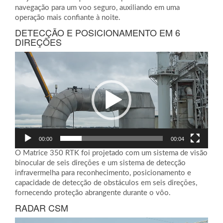
navegação para um voo seguro, auxiliando em uma
operação mais confiante à noite.
DETECÇÃO E POSICIONAMENTO EM 6
DIREÇÕES
Tocador
de
vídeo
00:00
00:04
O Matrice 350 RTK foi projetado com um sistema de visão
binocular de seis direções e um sistema de detecção
infravermelha para reconhecimento, posicionamento e
capacidade de detecção de obstáculos em seis direções,
fornecendo proteção abrangente durante o vôo.
RADAR CSM
Tocador