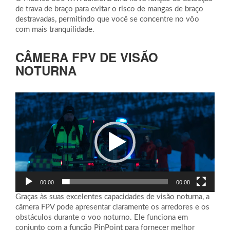
de trava de braço para evitar o risco de mangas de braço
destravadas, permitindo que você se concentre no vôo
com mais tranquilidade.
CÂMERA FPV DE VISÃO
NOTURNA
Tocador
de
vídeo
00:00
00:08
Graças às suas excelentes capacidades de visão noturna, a
câmera FPV pode apresentar claramente os arredores e os
obstáculos durante o voo noturno. Ele funciona em
conjunto com a função PinPoint para fornecer melhor