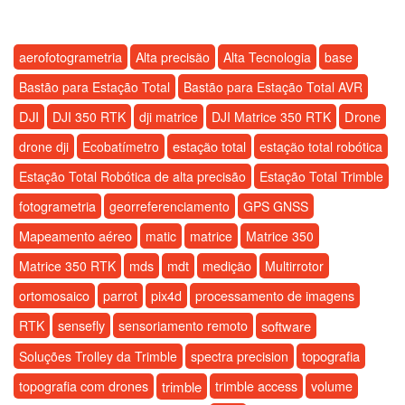
aerofotogrametria
Alta precisão
Alta Tecnologia
base
Bastão para Estação Total
Bastão para Estação Total AVR
DJI
Drone
DJI 350 RTK
dji matrice
DJI Matrice 350 RTK
estação total
drone dji
Ecobatímetro
estação total robótica
Estação Total Robótica de alta precisão
Estação Total Trimble
fotogrametria
georreferenciamento
GPS GNSS
Mapeamento aéreo
matic
matrice
Matrice 350
medição
Matrice 350 RTK
mds
mdt
Multirrotor
ortomosaico
parrot
pix4d
processamento de imagens
sensefly
RTK
sensoriamento remoto
software
topografia
Soluções Trolley da Trimble
spectra precision
topografia com drones
trimble
trimble access
volume