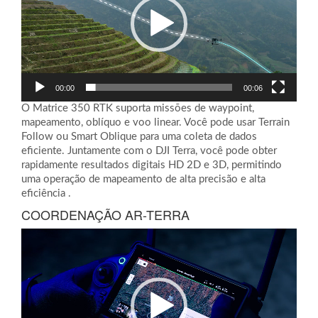
00:00
00:06
O Matrice 350 RTK suporta missões de waypoint,
mapeamento, oblíquo e voo linear. Você pode usar Terrain
Follow ou Smart Oblique para uma coleta de dados
eficiente. Juntamente com o DJI Terra, você pode obter
rapidamente resultados digitais HD 2D e 3D, permitindo
uma operação de mapeamento de alta precisão e alta
eficiência .
COORDENAÇÃO AR-TERRA
Tocador
de
vídeo