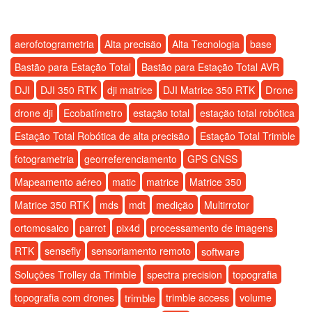
aerofotogrametria
Alta precisão
Alta Tecnologia
base
Bastão para Estação Total
Bastão para Estação Total AVR
DJI
Drone
DJI 350 RTK
dji matrice
DJI Matrice 350 RTK
estação total
drone dji
Ecobatímetro
estação total robótica
Estação Total Robótica de alta precisão
Estação Total Trimble
fotogrametria
georreferenciamento
GPS GNSS
Mapeamento aéreo
matic
matrice
Matrice 350
medição
Matrice 350 RTK
mds
mdt
Multirrotor
ortomosaico
parrot
pix4d
processamento de imagens
sensefly
RTK
sensoriamento remoto
software
topografia
Soluções Trolley da Trimble
spectra precision
topografia com drones
trimble
trimble access
volume