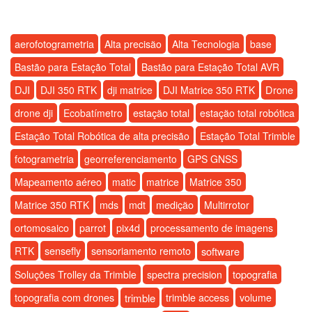
aerofotogrametria
Alta precisão
Alta Tecnologia
base
Bastão para Estação Total
Bastão para Estação Total AVR
DJI
Drone
DJI 350 RTK
dji matrice
DJI Matrice 350 RTK
estação total
drone dji
Ecobatímetro
estação total robótica
Estação Total Robótica de alta precisão
Estação Total Trimble
fotogrametria
georreferenciamento
GPS GNSS
Mapeamento aéreo
matic
matrice
Matrice 350
medição
Matrice 350 RTK
mds
mdt
Multirrotor
ortomosaico
parrot
pix4d
processamento de imagens
sensefly
RTK
sensoriamento remoto
software
topografia
Soluções Trolley da Trimble
spectra precision
topografia com drones
trimble
trimble access
volume