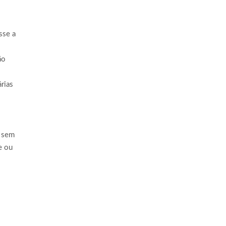
sse a
ão
rias
, sem
e ou