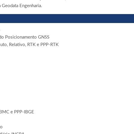
la Geodata Engenharia.
S
 do Posicionamento GNSS
uto, Relativo, RTK e PPP-RTK
 RBMC e PPP-IBGE
io