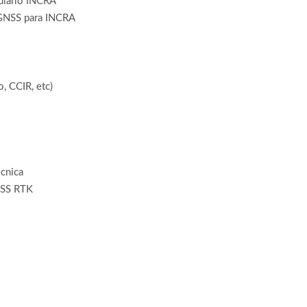
diário INCRA
GNSS para INCRA
, CCIR, etc)
cnica
NSS RTK