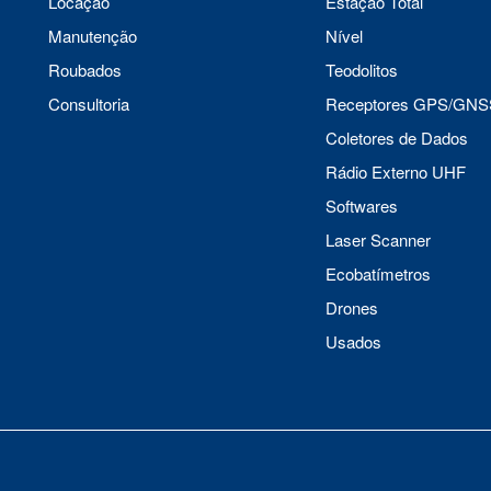
Locação
Estação Total
Manutenção
Nível
Roubados
Teodolitos
Consultoria
Receptores GPS/GNS
Coletores de Dados
Rádio Externo UHF
Softwares
Laser Scanner
Ecobatímetros
Drones
Usados