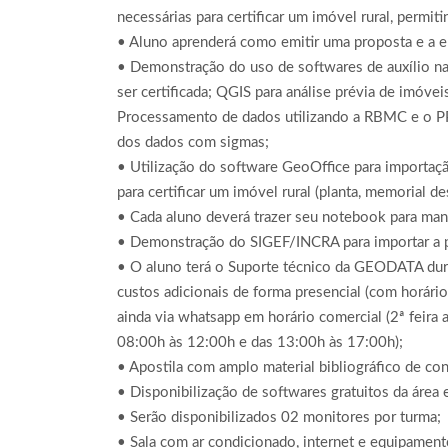
necessárias para certificar um imóvel rural, permi
• Aluno aprenderá como emitir uma proposta e a el
• Demonstração do uso de softwares de auxílio na 
ser certificada; QGIS para análise prévia de imóveis
Processamento de dados utilizando a RBMC e o P
dos dados com sigmas;
• Utilização do software GeoOffice para importaç
para certificar um imóvel rural (planta, memorial de
• Cada aluno deverá trazer seu notebook para man
• Demonstração do SIGEF/INCRA para importar a pl
• O aluno terá o Suporte técnico da GEODATA duran
custos adicionais de forma presencial (com horári
ainda via whatsapp em horário comercial (2ª feira 
08:00h às 12:00h e das 13:00h às 17:00h);
• Apostila com amplo material bibliográfico de con
• Disponibilização de softwares gratuitos da área
• Serão disponibilizados 02 monitores por turma;
• Sala com ar condicionado, internet e equipament