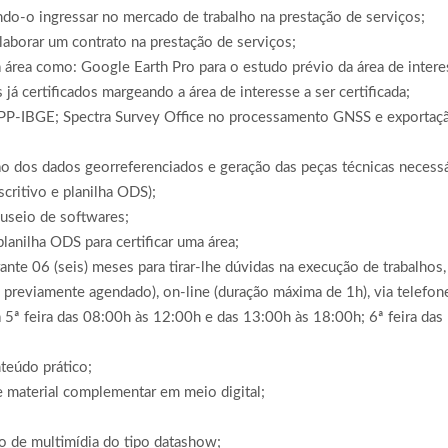
tindo-o ingressar no mercado de trabalho na prestação de serviços;
aborar um contrato na prestação de serviços;
área como: Google Earth Pro para o estudo prévio da área de intere
 já certificados margeando a área de interesse a ser certificada;
PP-IBGE; Spectra Survey Office no processamento GNSS e exportaç
ão dos dados georreferenciados e geração das peças técnicas necessá
scritivo e planilha ODS);
useio de softwares;
anilha ODS para certificar uma área;
te 06 (seis) meses para tirar-lhe dúvidas na execução de trabalhos
o previamente agendado), on-line (duração máxima de 1h), via telefon
a 5ª feira das 08:00h às 12:00h e das 13:00h às 18:00h; 6ª feira das
teúdo prático;
 e material complementar em meio digital;
o de multimídia do tipo datashow;