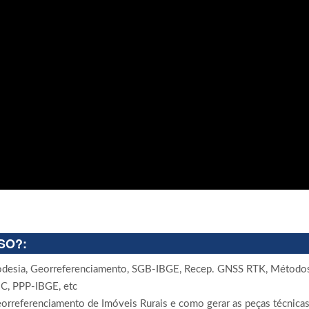
SO?:
Geodesia, Georreferenciamento, SGB-IBGE, Recep. GNSS RTK, Método
MC, PPP-IBGE, etc
eorreferenciamento de Imóveis Rurais e como gerar as peças técnica